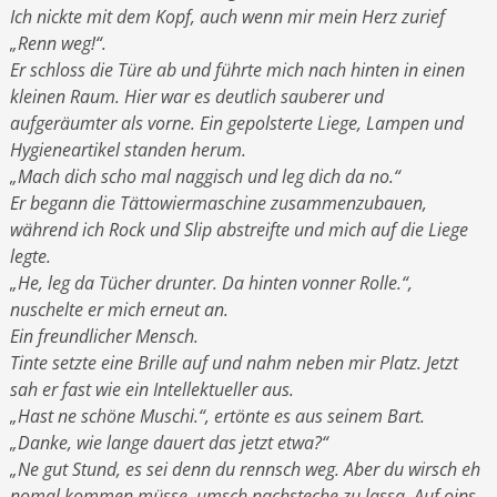
Ich nickte mit dem Kopf, auch wenn mir mein Herz zurief
„Renn weg!“.
Er schloss die Türe ab und führte mich nach hinten in einen
kleinen Raum. Hier war es deutlich sauberer und
aufgeräumter als vorne. Ein gepolsterte Liege, Lampen und
Hygieneartikel standen herum.
„Mach dich scho mal naggisch und leg dich da no.“
Er begann die Tättowiermaschine zusammenzubauen,
während ich Rock und Slip abstreifte und mich auf die Liege
legte.
„He, leg da Tücher drunter. Da hinten vonner Rolle.“,
nuschelte er mich erneut an.
Ein freundlicher Mensch.
Tinte setzte eine Brille auf und nahm neben mir Platz. Jetzt
sah er fast wie ein Intellektueller aus.
„Hast ne schöne Muschi.“, ertönte es aus seinem Bart.
„Danke, wie lange dauert das jetzt etwa?“
„Ne gut Stund, es sei denn du rennsch weg. Aber du wirsch eh
nomal kommen müsse, umsch nachsteche zu lassa. Auf oins