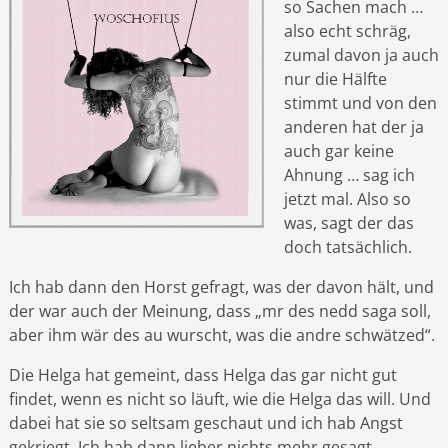
so Sachen mach …
also echt schräg,
zumal davon ja auch
nur die Hälfte
stimmt und von den
anderen hat der ja
auch gar keine
Ahnung … sag ich
jetzt mal. Also so
was, sagt der das
doch tatsächlich.
Ich hab dann den Horst gefragt, was der davon hält, und
der war auch der Meinung, dass „mr des nedd saga soll,
aber ihm wär des au wurscht, was die andre schwätzed“.
Die Helga hat gemeint, dass Helga das gar nicht gut
findet, wenn es nicht so läuft, wie die Helga das will. Und
dabei hat sie so seltsam geschaut und ich hab Angst
gekriegt. Ich hab dann lieber nichts mehr gesagt.