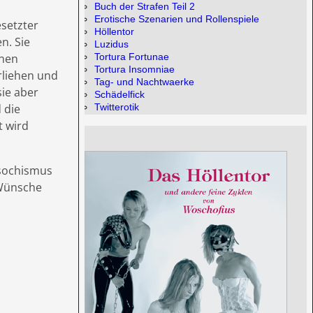
Buch der Strafen Teil 2
Erotische Szenarien und Rollenspiele
esetzter
Höllentor
n. Sie
Luzidus
inen
Tortura Fortunae
Tortura Insomniae
rliehen und
Tag- und Nachtwaerke
sie aber
Schädelfick
 die
Twitterotik
t wird
asochismus
 Wünsche