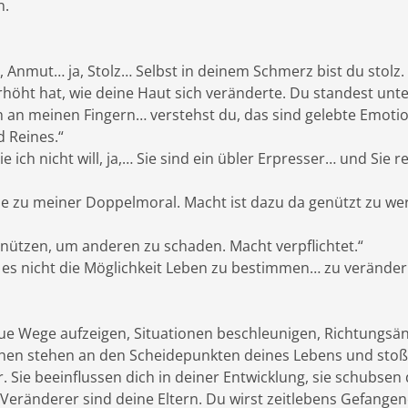
n.
 Anmut… ja, Stolz… Selbst in deinem Schmerz bist du stolz.
höht hat, wie deine Haut sich veränderte. Du standest unt
h an meinen Fingern… verstehst du, das sind gelebte Emotio
 Reines.“
e ich nicht will, ja,… Sie sind ein übler Erpresser… und Sie 
ehe zu meiner Doppelmoral. Macht ist dazu da genützt zu w
nützen, um anderen zu schaden. Macht verpflichtet.“
st es nicht die Möglichkeit Leben zu bestimmen… zu verände
eue Wege aufzeigen, Situationen beschleunigen, Richtungs
chen stehen an den Scheidepunkten deines Lebens und stoß
 Sie beeinflussen dich in deiner Entwicklung, sie schubsen d
n Veränderer sind deine Eltern. Du wirst zeitlebens Gefange