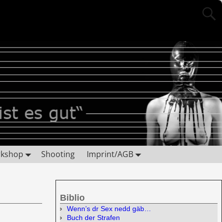
rkshop
Shooting
Imprint/AGB
Biblio
Wenn’s dr Sex nedd gäb…
Buch der Strafen