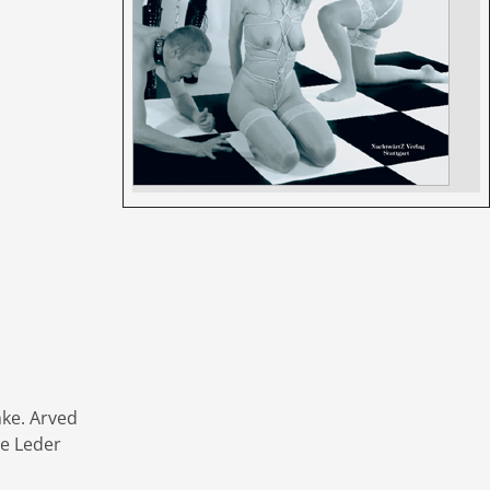
nke. Arved
le Leder