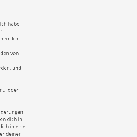
 Ich habe
er
nen. Ich
reden von
erden, und
rn… oder
änderungen
en dich in
ich in eine
ner deiner