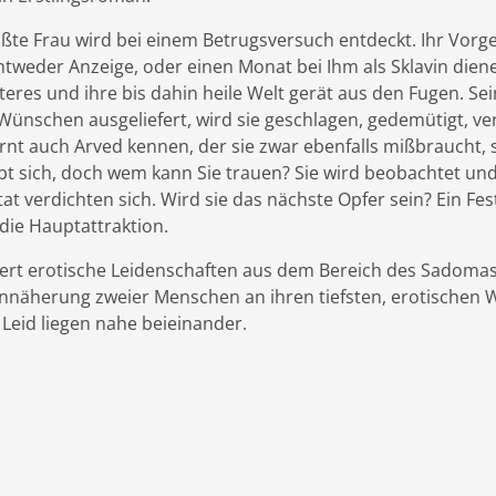
ßte Frau wird bei einem Betrugsversuch entdeckt. Ihr Vorg
 entweder Anzeige, oder einen Monat bei Ihm als Sklavin diene
iteres und ihre bis dahin heile Welt gerät aus den Fugen. Se
ünschen ausgeliefert, wird sie geschlagen, gedemütigt, ve
ernt auch Arved kennen, der sie zwar ebenfalls mißbraucht, 
ebt sich, doch wem kann Sie trauen? Sie wird beobachtet und
tat verdichten sich. Wird sie das nächste Opfer sein? Ein Fes
 die Hauptattraktion.
ert erotische Leidenschaften aus dem Bereich des Sadom
e Annäherung zweier Menschen an ihren tiefsten, erotischen
 Leid liegen nahe beieinander.