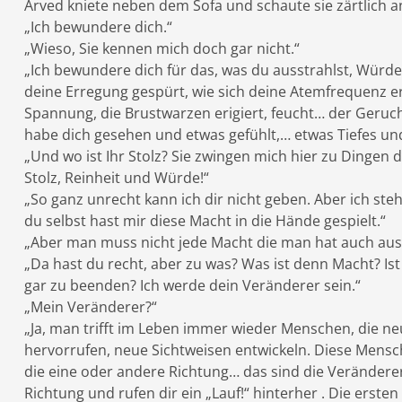
Arved kniete neben dem Sofa und schaute sie zärtlich a
„Ich bewundere dich.“
„Wieso, Sie kennen mich doch gar nicht.“
„Ich bewundere dich für das, was du ausstrahlst, Würde,
deine Erregung gespürt, wie sich deine Atemfrequenz er
Spannung, die Brustwarzen erigiert, feucht… der Geruc
habe dich gesehen und etwas gefühlt,… etwas Tiefes und
„Und wo ist Ihr Stolz? Sie zwingen mich hier zu Dingen di
Stolz, Reinheit und Würde!“
„So ganz unrecht kann ich dir nicht geben. Aber ich st
du selbst hast mir diese Macht in die Hände gespielt.“
„Aber man muss nicht jede Macht die man hat auch aus
„Da hast du recht, aber zu was? Was ist denn Macht? I
gar zu beenden? Ich werde dein Veränderer sein.“
„Mein Veränderer?“
„Ja, man trifft im Leben immer wieder Menschen, die n
hervorrufen, neue Sichtweisen entwickeln. Diese Mens
die eine oder andere Richtung… das sind die Veränderer.
Richtung und rufen dir ein „Lauf!“ hinterher . Die erste