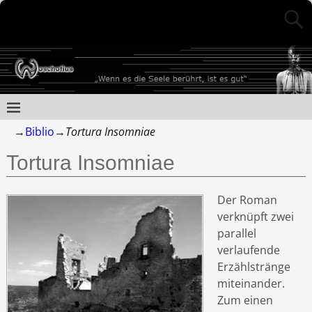
→
Biblio
→
Tortura Insomniae
Tortura Insomniae
Der Roman
verknüpft zwei
parallel
verlaufende
Erzählstränge
miteinander.
Zum einen