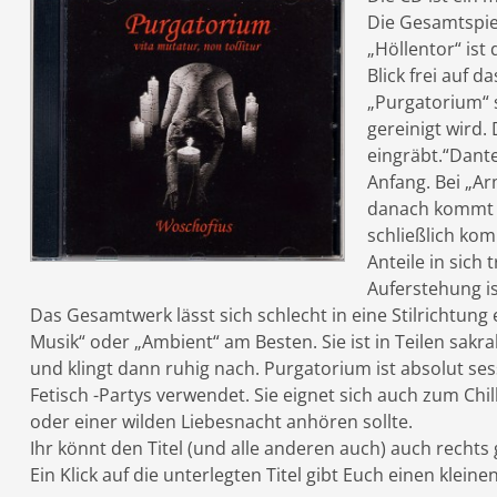
Die Gesamtspiel
„Höllentor“ ist
Blick frei auf d
„Purgatorium“ s
gereinigt wird. 
eingräbt.“Dante
Anfang. Bei „A
danach kommt di
schließlich kom
Anteile in sich t
Auferstehung ist
Das Gesamtwerk lässt sich schlecht in eine Stilrichtung
Musik“ oder „Ambient“ am Besten. Sie ist in Teilen sakra
und klingt dann ruhig nach. Purgatorium ist absolut se
Fetisch -Partys verwendet. Sie eignet sich auch zum Chi
oder einer wilden Liebesnacht anhören sollte.
Ihr könnt den Titel (und alle anderen auch) auch recht
Ein Klick auf die unterlegten Titel gibt Euch einen klei