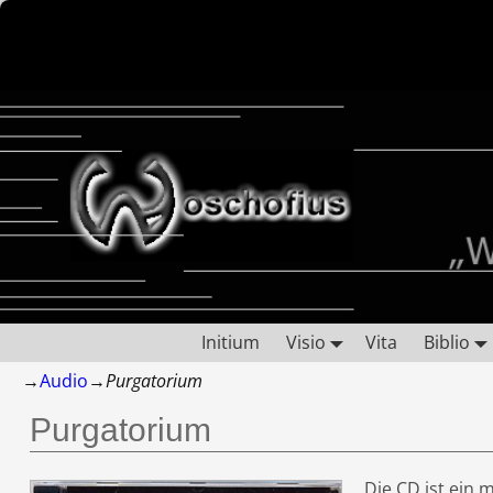
Initium
Visio
Vita
Biblio
→
Audio
→
Purgatorium
Purgatorium
Die CD ist ein 