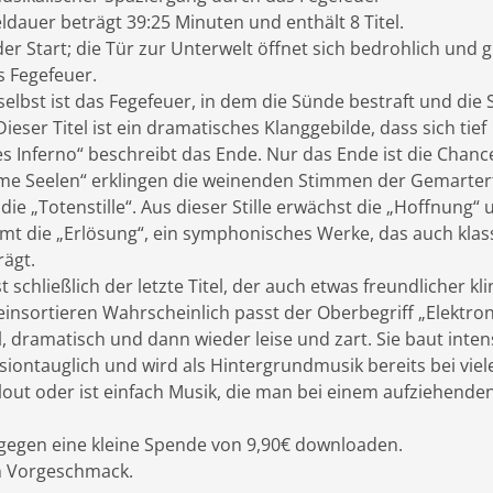
dauer beträgt 39:25 Minuten und enthält 8 Titel.
 der Start; die Tür zur Unterwelt öffnet sich bedrohlich und 
as Fegefeuer.
elbst ist das Fegefeuer, in dem die Sünde bestraft und die 
Dieser Titel ist ein dramatisches Klanggebilde, dass sich tief
s Inferno“ beschreibt das Ende. Nur das Ende ist die Chanc
rme Seelen“ erklingen die weinenden Stimmen der Gemarter
e „Totenstille“. Aus dieser Stille erwächst die „Hoffnung“ 
mt die „Erlösung“, ein symphonisches Werke, das auch klas
rägt.
 schließlich der letzte Titel, der auch etwas freundlicher kli
 einsortieren Wahrscheinlich passt der Oberbegriff „Elektro
l, dramatisch und dann wieder leise und zart. Sie baut intens
ssiontauglich und wird als Hintergrundmusik bereits bei vie
llout oder ist einfach Musik, die man bei einem aufziehende
s gegen eine kleine Spende von 9,90€ downloaden.
nen Vorgeschmack.