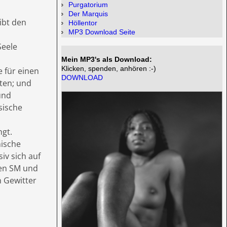
Purgatorium
Der Marquis
gibt den
Höllentor
MP3 Download Seite
Seele
Mein MP3's als Download:
Klicken, spenden, anhören :-)
e für einen
DOWNLOAD
ten; und
und
sische
ngt.
nische
iv sich auf
len SM und
n Gewitter